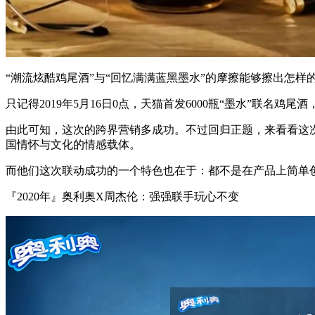
“潮流炫酷鸡尾酒”与“回忆满满蓝黑墨水”的摩擦能够擦出怎样
只记得2019年5月16日0点，天猫首发6000瓶“墨水”联名
由此可知，这次的跨界营销多成功。不过回归正题，来看看这次
国情怀与文化的情感载体。
而他们这次联动成功的一个特色也在于：都不是在产品上简单
『2020年』奥利奥X周杰伦：强强联手玩心不变