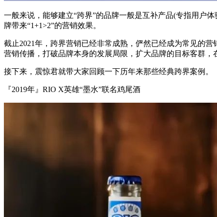
一般来说，能够建立“跨界”的品牌一般是互补产品(专指用户体
牌带来“1+1>2”的营销效果。
截止2021年，跨界营销已经非常成熟，俨然已经成为常见的
营销传播，打破品牌本身的发展局限，扩大品牌的目标客群，
接下来，震惊君就带大家回顾一下历年来那些经典跨界案例。
『2019年』RIO X英雄“墨水”联名鸡尾酒