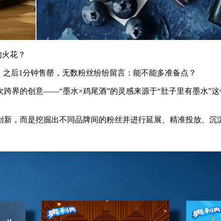
的火花？
鸡尾酒，之后1分钟售罄，无数粉丝纷纷留言：能不能多准备点？
跨界的创意——“墨水×鸡尾酒”的灵感来源于“肚子里有墨水”
创新，而是挖掘出不同品牌间的粉丝并进行延展、精准投放、沉